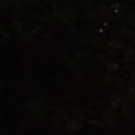
Indulgencia
Explorar →