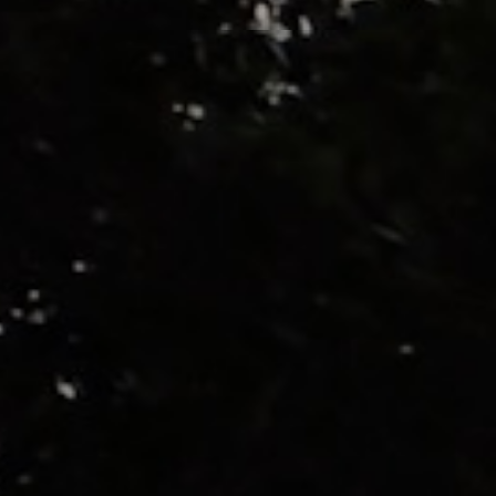
Oro Líquido
Explorar →