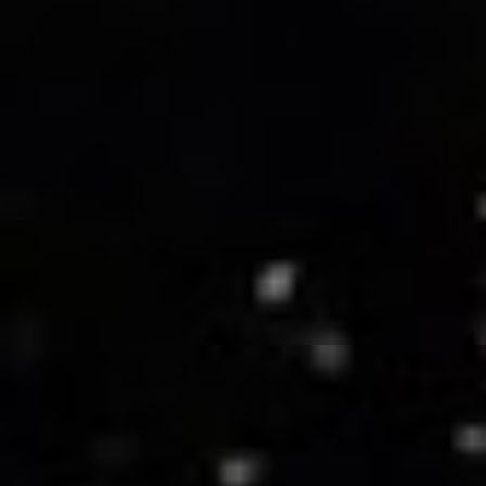
CAFÉ
El Despertar
Explorar →